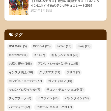
【TENGAチョコ】最強の義理チョコ！バレンタ
インにおすすめのテンガチョコレート2024
2024年1月15日
タグ
BVLGARI
(5)
GODIVA
(25)
LeTao
(13)
meiji
(28)
morozoff
(11)
R・L
(7)
おもしろチョコ
(28)
お取り寄せ
(168)
アンリ・シャルパンティエ
(5)
インスタ映え
(30)
クリスマス
(49)
グリコ
(7)
コンビニ・スーパー
(77)
ゴンチャロフ
(10)
サロンドロワイヤル
(7)
サロン・デュ・ショコラ
(6)
チャプチーノ
(6)
ハロウィン
(46)
バレンタイン
(74)
パーティー
(52)
ピエール･エルメ・パリ
(7)