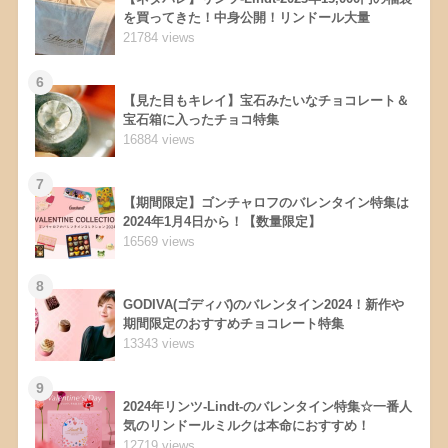
を買ってきた！中身公開！リンドール大量
21784 views
6
【見た目もキレイ】宝石みたいなチョコレート＆
宝石箱に入ったチョコ特集
16884 views
7
【期間限定】ゴンチャロフのバレンタイン特集は
2024年1月4日から！【数量限定】
16569 views
8
GODIVA(ゴディバ)のバレンタイン2024！新作や
期間限定のおすすめチョコレート特集
13343 views
9
2024年リンツ-Lindt-のバレンタイン特集☆一番人
気のリンドールミルクは本命におすすめ！
12719 views