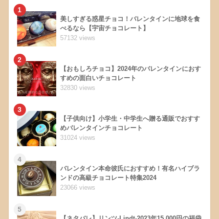
1
美しすぎる惑星チョコ！バレンタインに地球を食
べるなら【宇宙チョコレート】
57132 views
2
【おもしろチョコ】2024年のバレンタインにおす
すめの面白いチョコレート
32830 views
3
【子供向け】小学生・中学生へ贈る通販でおすす
めバレンタインチョコレート
31024 views
4
バレンタイン本命彼氏におすすめ！有名ハイブラ
ンドの高級チョコレート特集2024
23066 views
5
【ネタバレ】リンツ-Lindt-2023年15,000円の福袋