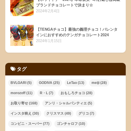
ブランドチョコレートで決まり☆
2024年2月4日
【TENGAチョコ】最強の義理チョコ！バレンタ
インにおすすめのテンガチョコレート2024
2024年1月15日
タグ
BVLGARI
(5)
GODIVA
(25)
LeTao
(13)
meiji
(28)
morozoff
(11)
R・L
(7)
おもしろチョコ
(28)
お取り寄せ
(168)
アンリ・シャルパンティエ
(5)
インスタ映え
(30)
クリスマス
(49)
グリコ
(7)
コンビニ・スーパー
(77)
ゴンチャロフ
(10)