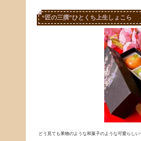
“匠の三撰”ひとくち上生しょこら
どう見ても果物のような和菓子のような可愛らしい