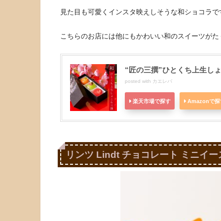
見た目も可愛くインスタ映えしそうな和ショコラで
こちらのお店には他にもかわいい和のスイーツがた
“匠の三撰”ひとくち上生し
posted with
カエレバ
楽天市場で探す
Amazonで
リンツ Lindt チョコレート ミニイ