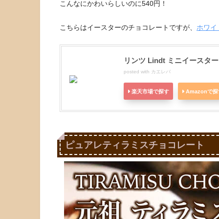
こんなにかわいらしいのに540円！
こちらはイースターのチョコレートですが、
ホワイ
リンツ Lindt ミニイースタ
posted with
カエレバ
楽天市場で探す
Amazonで
ピュアレティラミスチョコレート