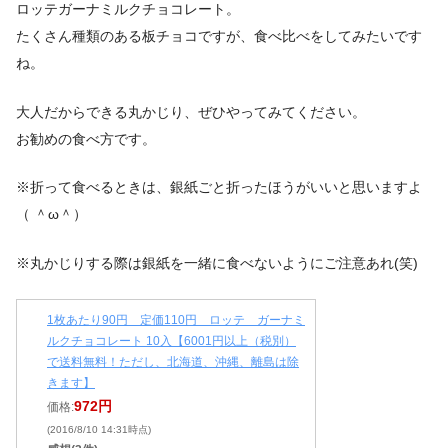
ロッテガーナミルクチョコレート。
たくさん種類のある板チョコですが、食べ比べをしてみたいです
ね。
大人だからできる丸かじり、ぜひやってみてください。
お勧めの食べ方です。
※折って食べるときは、銀紙ごと折ったほうがいいと思いますよ
（ ＾ω＾）
※丸かじりする際は銀紙を一緒に食べないようにご注意あれ(笑)
1枚あたり90円 定価110円 ロッテ ガーナミ
ルクチョコレート 10入【6001円以上（税別）
で送料無料！ただし、北海道、沖縄、離島は除
きます】
972円
価格:
(2016/8/10 14:31時点)