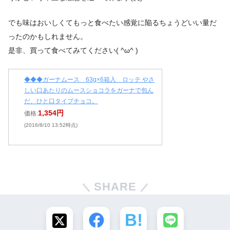
でも味はおいしくてもっと食べたい感覚に陥るちょうどいい量だ
ったのかもしれません。
是非、買って食べてみてください( ^ω^ )
◆◆◆ガーナムース 63g×6箱入 ロッテ やさ
しい口あたりのムースショコラをガーナで包ん
だ、ひと口タイプチョコ。
1,354円
価格:
(2016/8/10 13:52時点)
SHARE