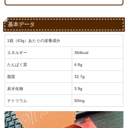
基本データ
1箱（63g）あたりの栄養成分
エネルギー
364kcal
たんぱく質
4.8g
脂質
32.7g
炭水化物
3.9g
ナトリウム
50mg