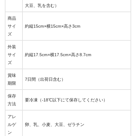
大豆、乳を含む）
商品
サイ
約縦15cm×横15cm×高さ3cm
ズ
外装
サイ
約縦17.5cm×横17.5cm×高さ8.7cm
ズ
賞味
7日間（出荷日含む）
期限
保存
要冷凍（-18℃以下にて保存してください）
方法
アレ
ルゲ
卵、乳、小麦、大豆、ゼラチン
ン