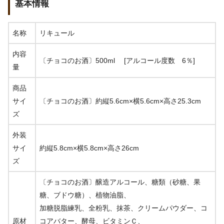
基本情報
名称
リキュール
内容
〔チョコのお酒〕500ml [アルコール度数 6％]
量
商品
サイ
〔チョコのお酒〕約縦5.6cm×横5.6cm×高さ25.3cm
ズ
外装
サイ
約縦5.8cm×横5.8cm×高さ26cm
ズ
〔チョコのお酒〕醸造アルコール、糖類（砂糖、果
糖、ブドウ糖）、植物油脂、
加糖脱脂練乳、全粉乳、抹茶、クリームパウダー、コ
原材
コアバター、酵母、ビタミンＣ、