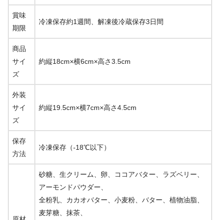
賞味
冷凍保存約1週間、解凍後冷蔵保存3日間
期限
商品
サイ
約縦18cm×横6cm×高さ3.5cm
ズ
外装
サイ
約縦19.5cm×横7cm×高さ4.5cm
ズ
保存
冷凍保存（-18℃以下）
方法
砂糖、生クリーム、卵、ココアバター、ラズベリー、
アーモンドパウダー、
全粉乳、カカオバター、小麦粉、バター、植物油脂、
麦芽糖、抹茶、
原材