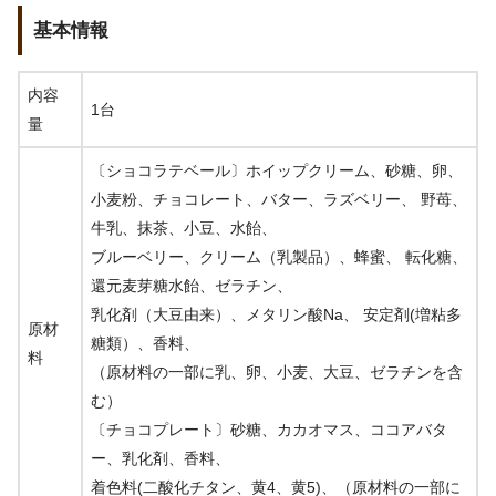
基本情報
内容
1台
量
〔ショコラテベール〕ホイップクリーム、砂糖、卵、
小麦粉、チョコレート、バター、ラズベリー、 野苺、
牛乳、抹茶、小豆、水飴、
ブルーベリー、クリーム（乳製品）、蜂蜜、 転化糖、
還元麦芽糖水飴、ゼラチン、
乳化剤（大豆由来）、メタリン酸Na、 安定剤(増粘多
原材
糖類）、香料、
料
（原材料の一部に乳、卵、小麦、大豆、ゼラチンを含
む）
〔チョコプレート〕砂糖、カカオマス、ココアバタ
ー、乳化剤、香料、
着色料(二酸化チタン、黄4、黄5)、（原材料の一部に