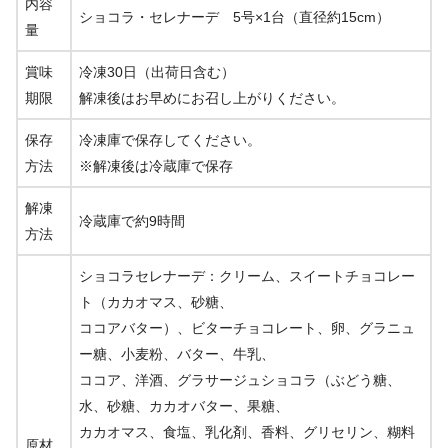
内容
ショコラ・セレナーデ 5号×1台（直径約15cm）
量
賞味
冷凍30日（出荷日含む）
期限
解凍後はお早めにお召し上がりください。
保存
冷凍庫で保存してください。
方法
※解凍後は冷蔵庫で保存
解凍
冷蔵庫で約9時間
方法
ショコラセレナーデ：クリーム、スイートチョコレー
ト（カカオマス、砂糖、
ココアバター）、ビターチョコレート、卵、グラニュ
ー糖、小麦粉、バター、牛乳、
ココア、洋酒、グラサージュショコラ（ぶどう糖、
水、砂糖、カカオバター、果糖、
カカオマス、食塩、乳化剤、香料、グリセリン、糊料
原材