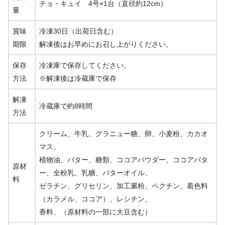
チョ・キュイ 4号×1台（直径約12cm）
量
賞味
冷凍30日（出荷日含む）
期限
解凍後はお早めにお召し上がりください。
保存
冷凍庫で保存してください。
方法
※解凍後は冷蔵庫で保存
解凍
冷蔵庫で約8時間
方法
クリーム、牛乳、グラニュー糖、卵、小麦粉、カカオ
マス、
植物油、バター、糖類、ココアパウダー、ココアバタ
原材
ー、全粉乳、乳糖、バターオイル、
料
ゼラチン、グリセリン、加工澱粉、ペクチン、着色料
（カラメル、ココア）、レシチン、
香料、（原材料の一部に大豆含む）