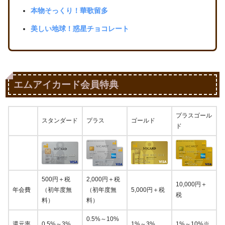
本物そっくり！華歌留多
美しい地球！惑星チョコレート
エムアイカード会員特典
プラスゴール
スタンダード
プラス
ゴールド
ド
500円＋税
2,000円＋税
10,000円＋
年会費
（初年度無
（初年度無
5,000円＋税
税
料）
料）
0.5%～10%
還元率
0.5%～3%
1%～3%
1%～10%※