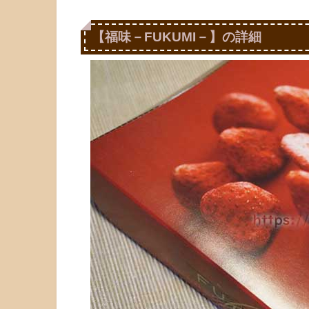
【福味－FUKUMI－】の詳細