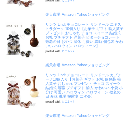
posted with
カエレバ
楽天市場
Amazon
Yahooショッピング
リンツ Lindt チョコレート リンドール エキス
トラダーク 10個入り【お菓子 ギフト 輸入菓子
プレゼント おしゃれ チョコ スイーツ 結婚式
お礼 プチギフト 洋菓子 ビターチョコレート
敬老の日 おやつ 産休 可愛い 異動 個包装 かわ
いい ハロウィン ハロウィーン】
posted with
カエレバ
楽天市場
Amazon
Yahooショッピング
リンツ Lindt チョコレート リンドール カプチ
ーノ10個入り【お菓子 ギフト お礼 個包装 輸
入菓子 おしゃれ プレゼント チョコ スイーツ
結婚式 退職 プチギフト 輸入 かわいい 小袋 小
分け 可愛い ハロウィン ハロウィーン 敬老の
日 産休 職場 披露宴 二次会】
posted with
カエレバ
楽天市場
Amazon
Yahooショッピング