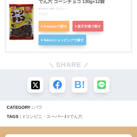
でん六 コーンチョコ 130g×12袋
posted with
カエレバ
でん六
Amazonで探す
楽天市場で探す
Yahooショッピングで探す
SHARE
CATEGORY :
パフ
TAGS :
コンビニ・スーパー
でん六