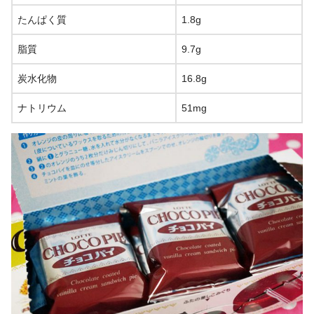
たんぱく質
1.8g
脂質
9.7g
炭水化物
16.8g
ナトリウム
51mg