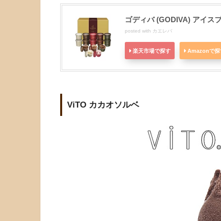
ゴディバ (GODIVA) アイ
posted with
カエレバ
楽天市場で探す
Amazonで
ViTO カカオソルベ