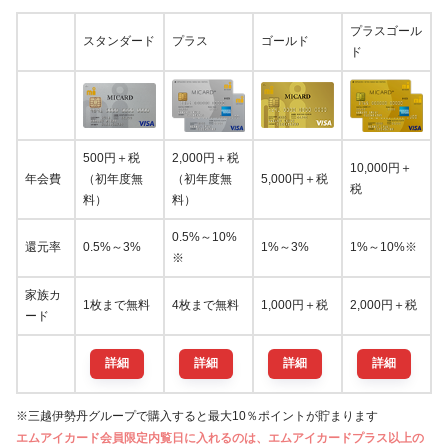
プラスゴール
スタンダード
プラス
ゴールド
ド
500円＋税
2,000円＋税
10,000円＋
年会費
（初年度無
（初年度無
5,000円＋税
税
料）
料）
0.5%～10%
還元率
0.5%～3%
1%～3%
1%～10%※
※
家族カ
1枚まで無料
4枚まで無料
1,000円＋税
2,000円＋税
ード
詳細
詳細
詳細
詳細
※三越伊勢丹グループで購入すると最大10％ポイントが貯まります
エムアイカード会員限定内覧日に入れるのは、エムアイカードプラス以上の