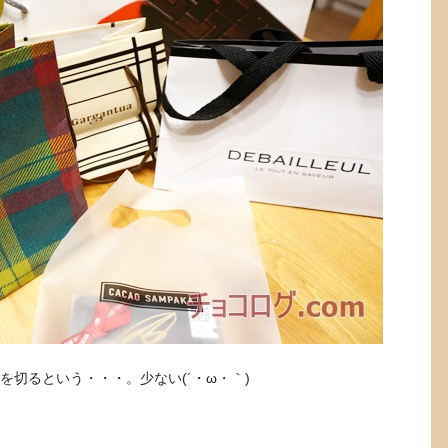
0円を切るという・・・。少ない(´・ω・｀)