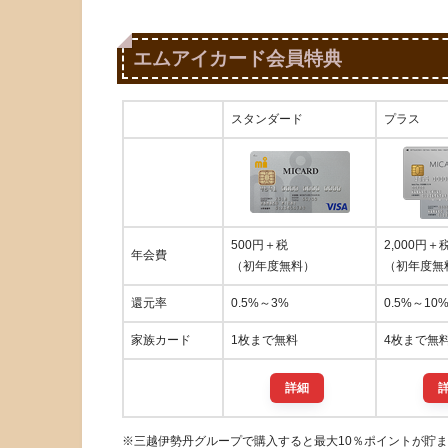
エムアイカード会員特典
スタンダード
プラス
500円＋税
2,000円＋
年会費
（初年度無料）
（初年度無
還元率
0.5%～3%
0.5%～10
家族カード
1枚まで無料
4枚まで無
詳細
※三越伊勢丹グループで購入すると最大10％ポイントが貯