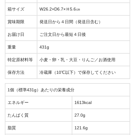
箱サイズ
W26.2×D6.7×Ｈ5.6㎝
賞味期限
発送日から４日間（発送日含む）
お届け日
ご注文日から最短４日後
重量
431g
特定原材料等
小麦・卵・乳・大豆・りんご／お酒使用
保存方法
冷蔵庫（10℃以下）で保存してください
1個（標準431g）あたりの栄養成分
エネルギー
1613kcal
たんぱく質
27.0g
脂質
121.6g