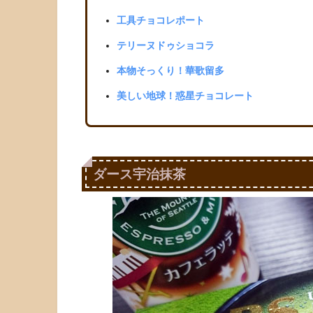
工具チョコレポート
テリーヌドゥショコラ
本物そっくり！華歌留多
美しい地球！惑星チョコレート
ダース宇治抹茶