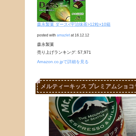
森永製菓 ダース<宇治抹茶>12粒×10箱
posted with
amazlet
at 16.12.12
森永製菓
売り上げランキング: 57,971
Amazon.co.jpで詳細を見る
メルティーキッス プレミアムショコ