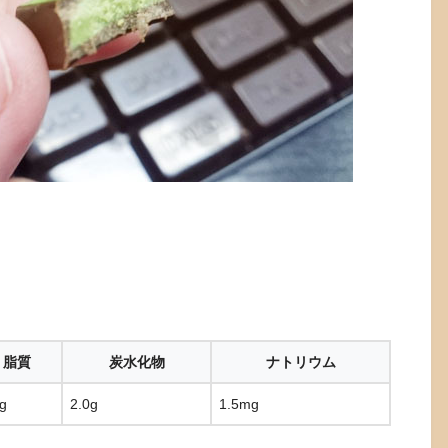
脂質
炭水化物
ナトリウム
g
2.0g
1.5mg