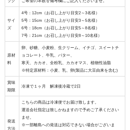
ソク
ご希望の本数を備考欄にご記入くださいませ。
4号：12cm（お召し上がり目安2～3名様）
サイ
5号：15cm（お召し上がり目安3～5名様）
ズ
6号：18cm（お召し上がり目安5～8名様）
7号：21cm（お召し上がり目安8～10名様）
卵、砂糖、小麦粉、生クリーム、イチゴ、スイートチ
原材
ョコレート、牛乳、バター、
料
寒天、カカオ、全粉乳、カカオマス、植物性油脂
※特定原材料：小麦、乳、卵(製品に大豆由来を含む)
賞味
冷凍で１ヶ月 解凍後冷蔵で2日
期限
こちらの商品は冷凍便でお届け致します。
運送会社指定は致しかねますので予めご了承ください
ませ。
発送
※一部離島への発送は対応できない場合がございま
方法