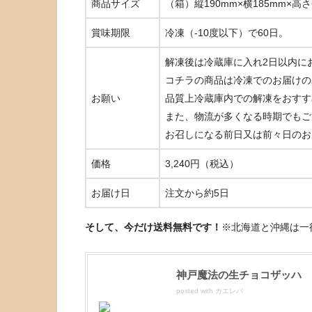
商品サイズ
（箱）縦190mm×横185mm×高さ
賞味期限
冷凍（-10度以下）で60日。
解凍後は冷蔵庫に入れ2日以内に
コチラの商品は冷凍でのお届けの
お願い
品質上冷蔵庫内での解凍をおすすめ
また、物流が多くなる時期でもご
お召しになる前日又は前々日のお
価格
3,240円（税込）
お届け日
注文から約5日
そして、今だけ
送料無料
です！
※北海道と沖縄は一
神戸魔法の生チョコザッハ
posted with
カエレバ