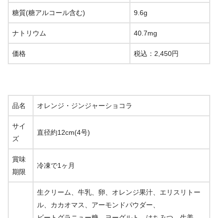
糖質(糖アルコール含む)
9.6g
ナトリウム
40.7mg
価格
税込：2,450円
品名
オレンジ・ジンジャーショコラ
サイ
直径約12cm(4号)
ズ
賞味
冷凍で1ヶ月
期限
生クリーム、牛乳、卵、オレンジ果汁、エリスリトー
ル、カカオマス、アーモンドパウダー、
ビートグラニュー糖、ヨーグルト、はちみつ、生姜、