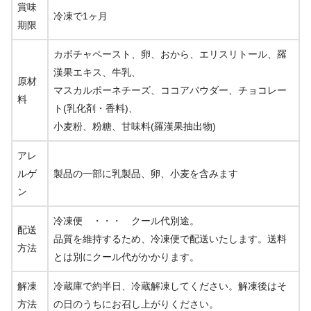
賞味
冷凍で1ヶ月
期限
カボチャペースト、卵、おから、エリスリトール、羅
漢果エキス、牛乳、
原材
マスカルポーネチーズ、ココアパウダー、チョコレー
料
ト(乳化剤・香料)、
小麦粉、粉糖、甘味料(羅漢果抽出物)
アレ
ルゲ
製品の一部に乳製品、卵、小麦を含みます
ン
冷凍便 ・・・ クール代別途。
配送
品質を維持するため、冷凍便で配送いたします。送料
方法
とは別にクール代がかかります。
解凍
冷蔵庫で約半日、冷蔵解凍してください。解凍後はそ
方法
の日のうちにお召し上がりください。