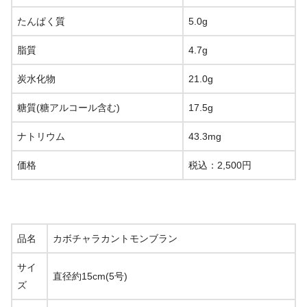
たんぱく質
5.0g
脂質
4.7g
炭水化物
21.0g
糖質(糖アルコール含む)
17.5g
ナトリウム
43.3mg
価格
税込：2,500円
品名
カボチャラカントモンブラン
サイ
直径約15cm(5号)
ズ