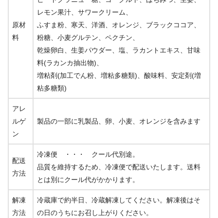
レモン果汁、サワークリーム、
原材
ふすま粉、寒天、洋酒、オレンジ、ブラックココア、
料
粉糖、小麦グルテン、ペクチン、
乾燥卵白、生姜パウダー、塩、ラカントエキス、甘味
料(ラカンカ抽出物)、
増粘剤(加工でん粉、増粘多糖類)、酸味料、安定剤(増
粘多糖類)
アレ
ルゲ
製品の一部に乳製品、卵、小麦、オレンジを含みます
ン
冷凍便 ・・・ クール代別途。
配送
品質を維持するため、冷凍便で配送いたします。送料
方法
とは別にクール代がかかります。
解凍
冷蔵庫で約半日、冷蔵解凍してください。解凍後はそ
方法
の日のうちにお召し上がりください。