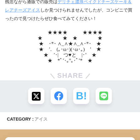
残念ながら通販での販売は
デリチェ濃厚ベイクドチーズケーキ＆
レアチーズアイス
しか見つけられませんでしたが、コンビニで買
ったので見つけたらぜひ食べてみてください！
★★★★ ★★★★
★ ★ ★ ★
★ ･*･ ∧_∧★∧_∧･*･ ★
★ ’. (｡･ω･)(･ω･｡) ’ ★
★ ’･| つ♥と |･’ ★
★ *ﾟ’･｡°｡･ﾟ’* ★
SHARE
CATEGORY :
アイス