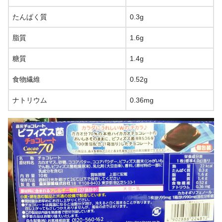
たんぱく質
0.3g
脂質
1.6g
糖質
1.4g
食物繊維
0.52g
ナトリウム
0.36mg